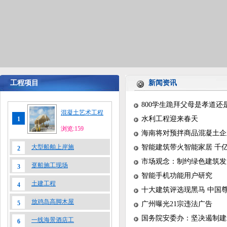
工程项目
新闻资讯
800学生跪拜父母是孝道还
混凝土艺术工程
水利工程迎来春天
1
浏览:159
海南将对预拌商品混凝土企
大型船舶上岸施
智能建筑带火智能家居 千
2
市场观念：制约绿色建筑发
趸船施工现场
3
智能手机功能用户研究
土建工程
4
十大建筑评选现黑马 中国
放鸡岛高脚木屋
5
广州曝光21宗违法广告
国务院安委办：坚决遏制建
一线海景酒店工
6