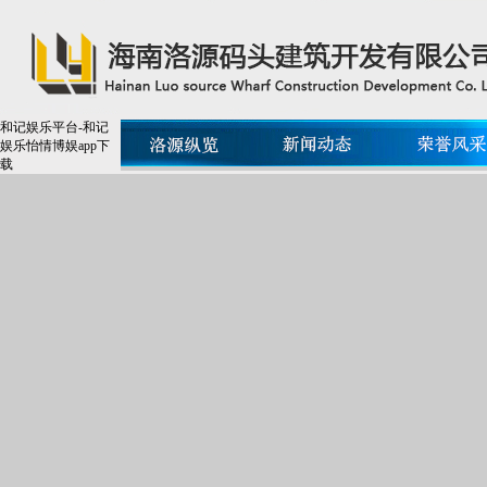
和记娱乐平台-和记
娱乐怡情博娱app下
载