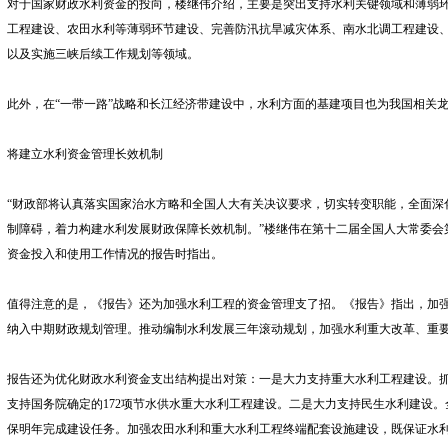
对于国家财政水利资金的投向，楼继伟介绍，主要是突出支持水利关键领域和薄弱
工程建设、农田水利等薄弱环节建设、完善防汛抗旱减灾体系、南水北调工程建设
以及实施三峡后续工作规划等领域。
此外，在“一带一路”战略和长江经济带建设中，水利方面的基建项目也为我国相关
将建立水利资金管理长效机制
“财政部将认真落实国家治水方略和全国人大有关决议要求，切实转变职能，全面深
制障碍，着力构建水利发展财政保障长效机制。”楼继伟在第十二届全国人大常委会
资金投入和使用工作情况的报告时指出。
值得注意的是，《报告》还为加强水利工程的资金管理支了招。《报告》指出，加
纳入中期财政规划管理。推动编制水利发展三年滚动规划，加强水利重大改革、重
报告还为优化财政水利资金支出结构提出对策：一是大力支持重大水利工程建设。
支持国务院确定的172项节水供水重大水利工程建设。二是大力支持民生水利建设。
保明年完成建设任务。加强农田水利和重大水利工程终端配套设施建设，既保证水利