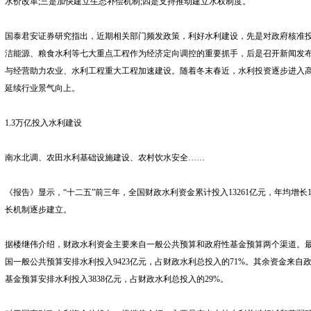
水价改革;三是加快建立生态补偿机制;四是支持推动建立水权制度。
国泰君安证券研究指出，近期相关部门频发政策，利好水利建设，先是对政府核准
洁能源、粮食水利等七大重点工程作为经济定向调控的重要抓手，后是召开新闻发
与经营助力农业、水利工程重大工程加速建设。随着冬末春近，水利投资逐步进入
延续行业景气向上。
1.3万亿投入水利建设
南水北调、农田水利基础设施建设、农村饮水安全……
《报告》显示，“十二五”前三年，全国财政水利资金累计投入13261亿元，年均增长1
长机制逐步建立。
据楼继伟介绍，财政水利资金主要来自一般公共预算和政府性基金预算两个渠道。最大头
国一般公共预算安排水利投入9423亿元，占财政水利总投入的71%。其余资金来自政府
基金预算安排水利投入3838亿元，占财政水利总投入的29%。