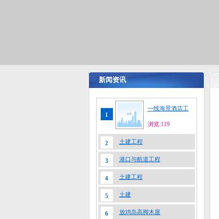
新闻资讯
一线海景酒店工
1
浏览:119
土建工程
2
港口与航道工程
3
土建工程
4
土建
5
放鸡岛高脚木屋
6