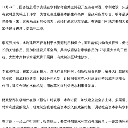
11月24日，国务院总理李克强在水利部考察并主持召开座谈会时说，水利建设一头
有农村居民喝上干净水，为群众创造最基本的生存条件，是政府应尽职责。明年是决
也要啃下来，这关系政府的公信力，必须打赢这场攻坚战。有关部门和地方要加大
加快建设进度，提高完工率。
李克强指出，水利建设不仅有利于水资源利用和保护，而且能够拉动有效投资，促
长的关键作用。要加快建设关系全局、具有较强辐射带动作用的172项重大水利工
程、大型水库和节水灌溉骨干渠网，有效解决区域性缺水。
李克强指出，在加大政府投入、盘活存量的同时，创新投融资机制，敞开大门鼓励
等模式，形成利益共享、风险分担机制，让民间资本在水利建设运营领域尝到甜头
作用，建立合理的水价机制，用改革的红利促进水利事业发展。
财政部部长楼继伟在做《报告》时表示，水利方面，加快建立健全多主体、多渠道
对水利建设的投入，研究制定吸引社会资本投入的政策措施，调动社会资本参与水
在讨论下一步工作打算时，报告指出，要支持加快水利重点领域改革：一是加快完善