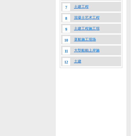
土建工程
7
混凝土艺术工程
8
土建工程施工现
9
趸船施工现场
10
大型船舶上岸施
11
土建
12