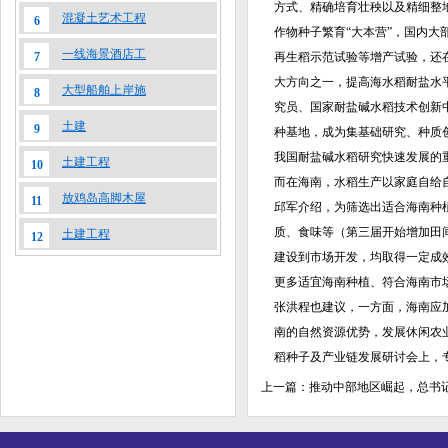
方式、精确培育壮秧以及精细整
混凝土艺术工程
6
作物种子繁育“大本营”，国内大
一线海景酒店工
7
再生稻示范试验等增产试验，还
大方向之一，提高海水稻耐盐水
大型船舶上岸施
8
究员、国家耐盐碱水稻技术创新
土建
9
种基地，成为集基础研究、种质
我国耐盐碱水稻研究快速发展的
土建工程
10
而在海南，水稻生产以家庭自
放鸡岛高脚木屋
11
邱军介绍，为筛选出适合海南种植
质、食味等（第三届开始增加田
土建工程
12
建设到市场开发，均取得一定成
更多适宜海南种植、符合海南市
张洪程也建议，一方面，海南应加
南的自然资源优势，发展休闲农业
稻种子及产业链发展研讨会上，专家
上一篇：
推动中部地区崛起，总书