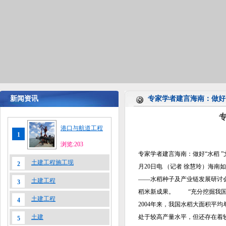
新闻资讯
专家学者建言海南：做好“
专
港口与航道工程
1
浏览:203
专家学者建言海南：做好“水稻 ”文章
土建工程施工现
2
月20日电 （记者 徐慧玲）海南
——水稻种子及产业链发展研讨
土建工程
3
稻米新成果。 “充分挖掘我国
土建工程
4
2004年来，我国水稻大面积平均
土建
处于较高产量水平，但还存在着
5