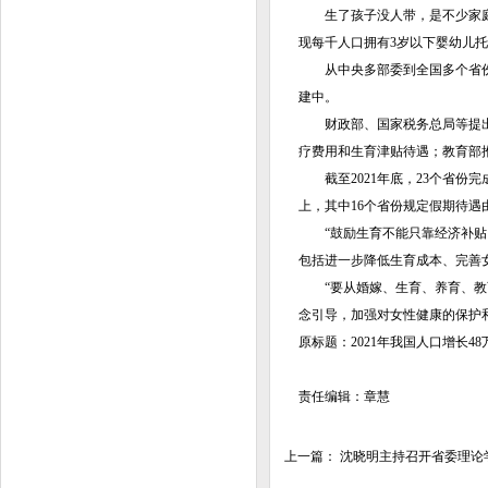
生了孩子没人带，是不少家庭“不
现每千人口拥有3岁以下婴幼儿托位
从中央多部委到全国多个省份，
建中。
财政部、国家税务总局等提出3
疗费用和生育津贴待遇；教育部推
截至2021年底，23个省份完
上，其中16个省份规定假期待遇
“鼓励生育不能只靠经济补贴。
包括进一步降低生育成本、完善
“要从婚嫁、生育、养育、教育
念引导，加强对女性健康的保护
原标题：2021年我国人口增长4
责任编辑：章慧
上一篇：
沈晓明主持召开省委理论