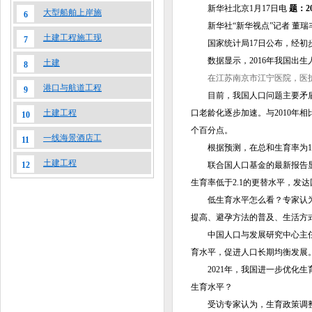
新华社北京1月17日电
题：2
大型船舶上岸施
6
新华社“新华视点”记者 董瑞
土建工程施工现
7
国家统计局17日公布，经初步核算，
数据显示，2016年我国出生人
土建
8
在江苏南京市江宁医院，医护
港口与航道工程
9
目前，我国人口问题主要矛盾正
口老龄化逐步加速。与2010年相比
土建工程
10
个百分点。
一线海景酒店工
11
根据预测，在总和生育率为1.
土建工程
联合国人口基金的最新报告显示，
12
生育率低于2.1的更替水平，发
低生育水平怎么看？专家认为，
提高、避孕方法的普及、生活方
中国人口与发展研究中心主任贺
育水平，促进人口长期均衡发展
2021年，我国进一步优化生
生育水平？
受访专家认为，生育政策调整