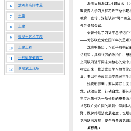
海南日报海口1月18日讯 （记
放鸡岛高脚木屋
6
调要深入学习贯彻习近平总书记
土建
7
教育、宣传，深刻认识“两个确立
领导参加会议。
土建
8
会议传达了习近平总书记在中央
混凝土艺术工程
9
——对苏联亡党亡国30年的思
沈晓明指出，习近平总书记的重
土建工程
10
切期望，具有很强的政治性、思
一线海景酒店工
11
上同以习近平同志为核心的党中
趸船施工现场
树立起来，推进党史学习教育常态
12
展。要以中央政治局专题民主生
沈晓明强调，要从苏联亡党亡国
觉、政治自觉、行动自觉。要从
主义思想作为一项长期的重要政
从苏联亡党亡国的教训中深刻认
野，既保持经济发展速度，也增
党向纵深发展，使全省各级党组
原标题：