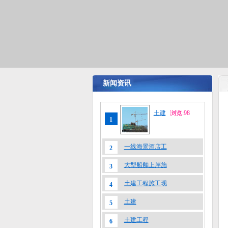
新闻资讯
土建
浏览:98
1
一线海景酒店工
2
大型船舶上岸施
3
土建工程施工现
4
土建
5
土建工程
6