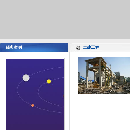
经典案例
土建工程