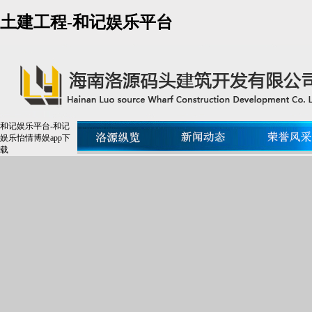
土建工程-和记娱乐平台
和记娱乐平台-和记
娱乐怡情博娱app下
载