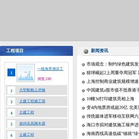
工程项目
新闻资讯
市场观念：制约绿色建筑发
一线海景酒店工
猩球崛起2上周重夺周冠军 
1
浏览:249
上海控制商业建筑规模增速
大型船舶上岸施
中国建筑a股市值不抵香港
2
10幢3d打印建筑亮相上海
土建工程施工现
3
变4内地票房或超20亿 北
土建工程
4
传统媒体进军移动互联网六
放鸡岛高脚木屋
5
海口市拟对建筑施工噪声进
海南西线高速低碳“铺就”
土建工程
6