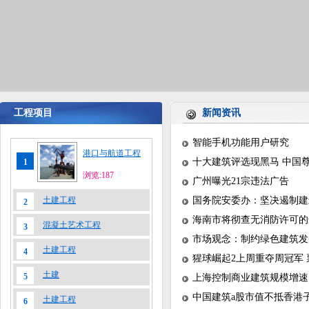
工程项目
新闻资讯
智能手机功能用户研究
港口与航道工程
十大建筑评选现黑马 中国
1
浏览:187
广州曝光21宗违法广告
土建工程
国务院安委办：坚决遏制建
2
海南市将彻查无消防许可的
混凝土艺术工程
3
市场观念：制约绿色建筑发
土建工程
4
猩球崛起2上周重夺周冠军 
土建
5
上海控制商业建筑规模增速
中国建筑a股市值不抵香港
土建工程
6