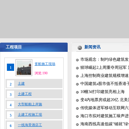
工程项目
新闻资讯
市场观念：制约绿色建筑发
趸船施工现场
猩球崛起2上周重夺周冠军 
1
浏览:190
上海控制商业建筑规模增速
土建
中国建筑a股市值不抵香港
2
10幢3d打印建筑亮相上海
土建工程
3
变4内地票房或超20亿 北
大型船舶上岸施
4
传统媒体进军移动互联网六
土建工程施工现
5
海口市拟对建筑施工噪声进
海南西线高速低碳“铺就”
一线海景酒店工
6