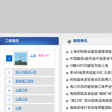
工程项目
新闻资讯
上海控制商业建筑规模增速
土建
浏览:105
中国建筑a股市值不抵香港
1
10幢3d打印建筑亮相上海
港口与航道工程
变4内地票房或超20亿 北
2
传统媒体进军移动互联网六
趸船施工现场
3
海口市拟对建筑施工噪声进
土建工程
4
海南西线高速低碳“铺就”
土建工程
5
“海口塔” 高94层将成海
海南琼海打造琼海博鳌国际
土建
6