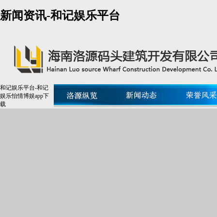
新闻资讯-和记娱乐平台
和记娱乐平台-和记
娱乐怡情博娱app下
载