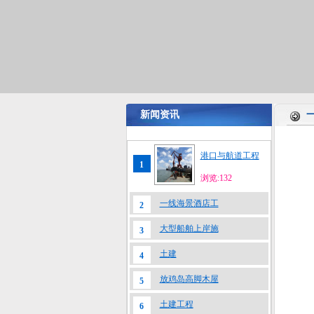
新闻资讯
港口与航道工程
1
浏览:132
一线海景酒店工
2
大型船舶上岸施
3
土建
4
放鸡岛高脚木屋
5
土建工程
6