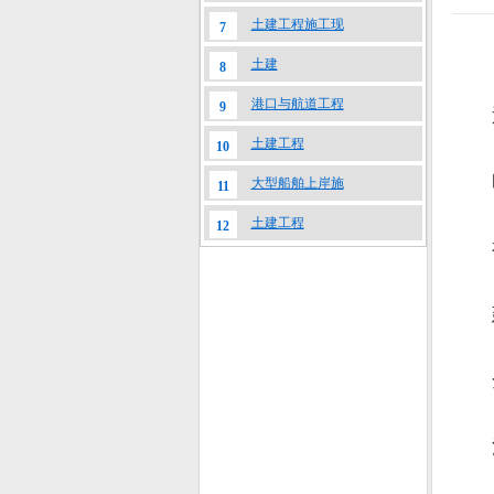
土建工程施工现
7
土建
8
港口与航道工程
9
近
土建工程
10
时速
大型船舶上岸施
11
土建工程
12
福
建
全
湄