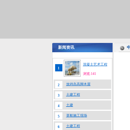
新闻资讯
混凝土艺术工程
1
浏览:141
放鸡岛高脚木屋
2
土建工程
3
土建
4
趸船施工现场
5
土建工程
6