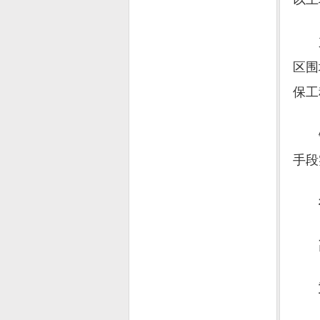
东南
区围
保工
铁路
手段
福
高
重