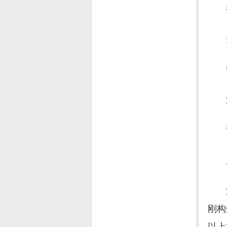
福厦
先
安
沿
莆
厦
湄洲
刚构
以上