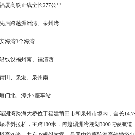
高铁正线全长277公里
后跨越湄洲湾、泉州湾
海湾3个海湾
线设福州南、福清西
田、泉港、泉州南
门北、漳州7座车站
湾跨海大桥位于福建莆田市和泉州市境内，全长14.7
矮塔斜拉桥，主跨180米，跨越湄洲湾规划3000吨级航
塔高30米，共有28根斜拉索，是国内首座跨海高铁矮塔