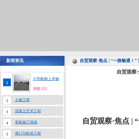
新闻资讯
自贸观察·焦点 | “一路畅通！
自贸观察·
大型船舶上岸施
1
浏览:152
土建工程
2
混凝土艺术工程
3
自贸观察·焦点 |
趸船施工现场
4
港口与航道工程
5