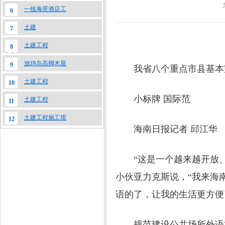
一线海景酒店工
6
土建
7
土建工程
8
放鸡岛高脚木屋
9
我省八个重点市县基本完
土建工程
10
小标牌 国际范
土建工程
11
土建工程施工现
12
海南日报记者 邱江华
“这是一个越来越开放、
小伙亚力克斯说，“我来海
语的了，让我的生活更方便
规范建设公共场所外语标