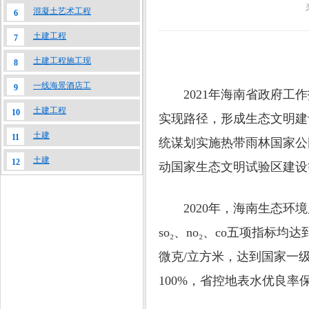
混凝土艺术工程
6
土建工程
7
土建工程施工现
8
一线海景酒店工
9
2021年海南省政府工作
土建工程
10
实现路径，形成生态文明建
土建
11
统谋划实施热带雨林国家公
土建
12
动国家生态文明试验区建设
2020年，海南生态环境质
so₂、no₂、co五项指标
微克/立方米，达到国家一
100%，省控地表水优良率