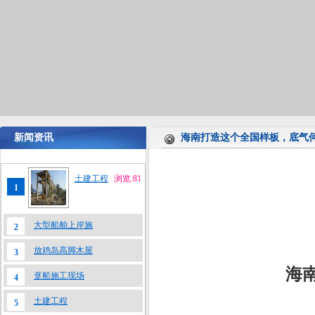
新闻资讯
海南打造这个全国样板，底气
土建工程
浏览:81
1
大型船舶上岸施
2
放鸡岛高脚木屋
3
海
趸船施工现场
4
土建工程
5