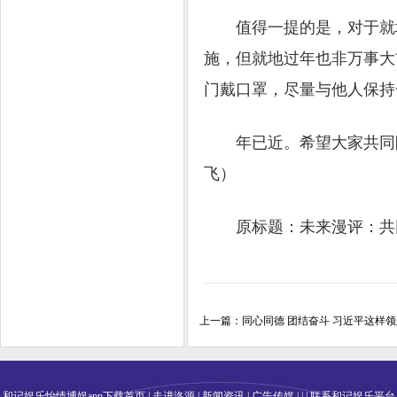
值得一提的是，对于就地
施，但就地过年也非万事大
门戴口罩，尽量与他人保持
年已近。希望大家共同防
飞）
原标题：未来漫评：共
上一篇：
同心同德 团结奋斗 习近平这样
和记娱乐怡情博娱app下载首页
|
走进洛源
|
新闻资讯
|
广告传媒
| | |
联系和记娱乐平台