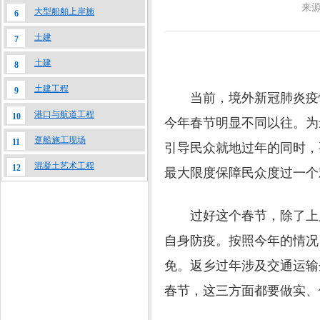
来
大型船舶上岸施
6
土建
7
土建
8
土建工程
9
当前，境外新冠肺炎疫情
港口与航道工程
10
今年春节明显不同以往。为
趸船施工现场
11
引导民众就地过年的同时，
混凝土艺术工程
12
最大限度保障民众度过一个
过好这个春节，除了上层
自身防疫。按照今年的情况
免。返乡过年涉及交通运输
春节，这三方面都要做实、