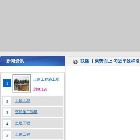
新闻资讯
联播 丨乘势而上 习近平这样
土建工程施工现
1
浏览:120
土建工程
2
趸船施工现场
3
土建工程
4
土建工程
5