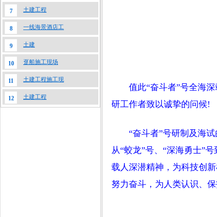
土建工程
7
一线海景酒店工
8
土建
9
趸船施工现场
10
土建工程施工现
11
值此“奋斗者”号全海
土建工程
12
研工作者致以诚挚的问候!
“奋斗者”号研制及海试
从“蛟龙”号、“深海勇士
载人深潜精神，为科技创新
努力奋斗，为人类认识、保