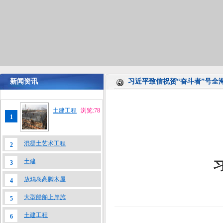
新闻资讯
习近平致信祝贺“奋斗者”号全
土建工程
浏览:78
1
混凝土艺术工程
2
土建
3
放鸡岛高脚木屋
4
大型船舶上岸施
5
土建工程
6