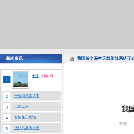
新闻资讯
我国首个深空天线组阵系统正
土建
浏览:89
1
一线海景酒店工
2
土建工程
3
我
趸船施工现场
4
来源：
放鸡岛高脚木屋
5