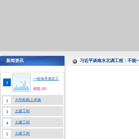
新闻资讯
习近平谈南水北调工程：不能
一线海景酒店工
1
浏览:161
大型船舶上岸施
2
土建工程
3
土建工程
4
土建工程
5