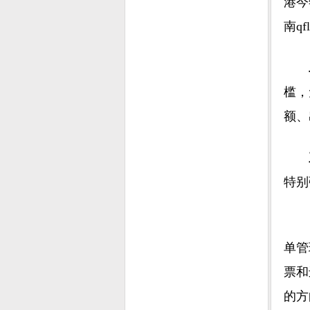
港今
南q
槛，
额、
特别
单管
票和
的方