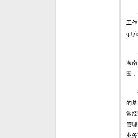
工作
qf
海南
围，
的基
常经
管理
业务