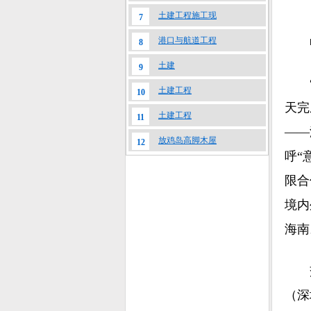
土建工程施工现
7
港口与航道工程
8
土建
9
土建工程
10
天完
土建工程
11
——
放鸡岛高脚木屋
12
呼“
限合
境内
海南
（深