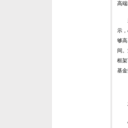
高端
示，
够高
间。
框架
基金