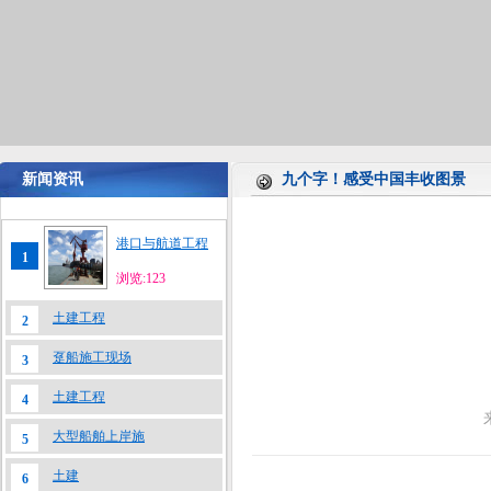
新闻资讯
九个字！感受中国丰收图景
港口与航道工程
1
浏览:123
土建工程
2
趸船施工现场
3
土建工程
4
大型船舶上岸施
5
土建
6