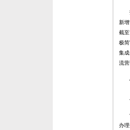
拓展
新增
截至
极简
集成
流营
从“
“去
办理