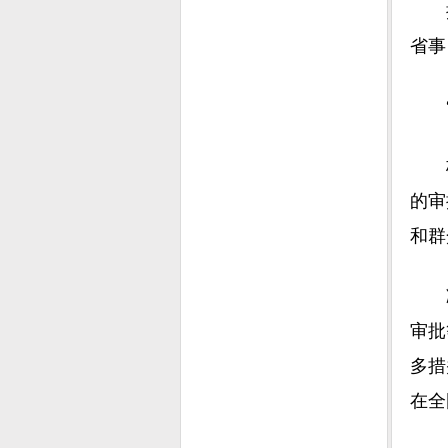
推广
省事
“去
极简
的审
和群
减事
审批
多措
在全