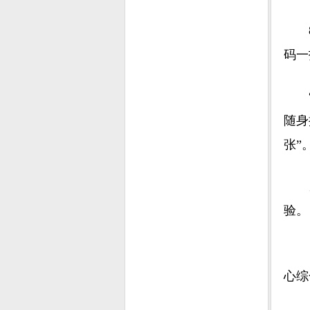
8月
码一
“我
随身
张”
另一
验。
日前
心综