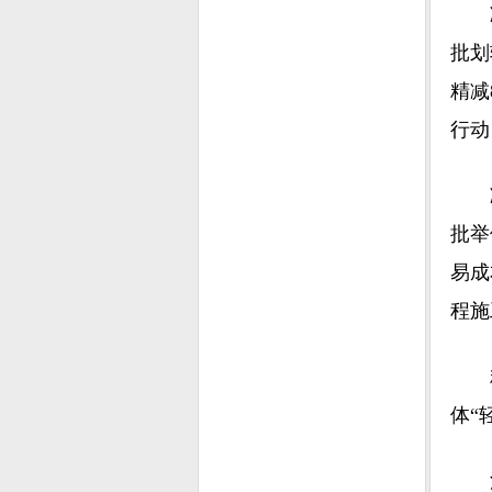
减材
批划
精减
行动
减成
批举
易成
程施
精益
体“
洋浦