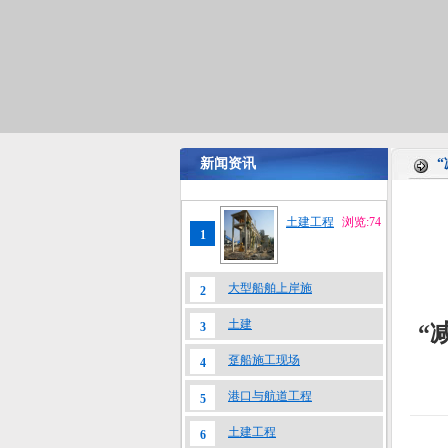
新闻资讯
土建工程
浏览:74
1
大型船舶上岸施
2
土建
3
“
趸船施工现场
4
港口与航道工程
5
土建工程
6