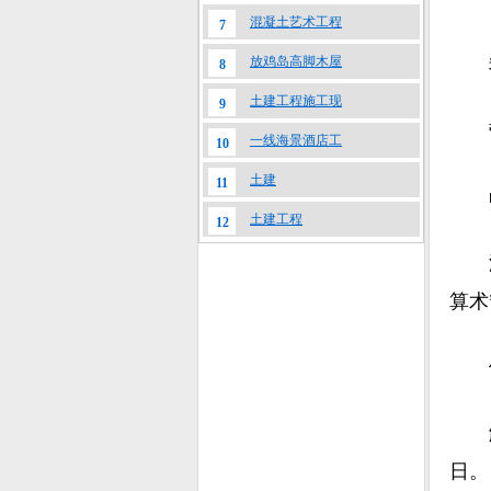
混凝土艺术工程
7
放鸡岛高脚木屋
我省
8
土建工程施工现
9
营商
一线海景酒店工
10
土建
11
■ 
土建工程
12
海南
算术
例
解答
日。