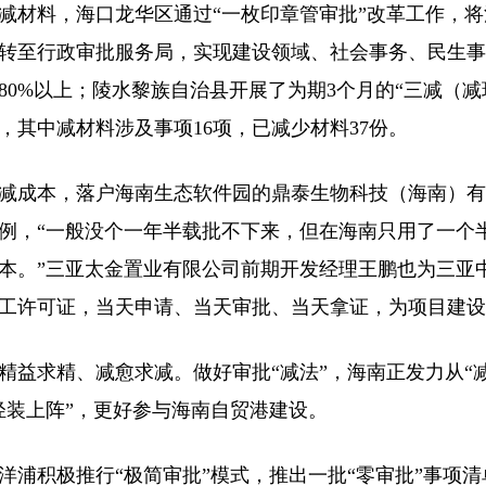
料，海口龙华区通过“一枚印章管审批”改革工作，将
转至行政审批服务局，实现建设领域、社会事务、民生事
80%以上；陵水黎族自治县开展了为期3个月的“三减（
，其中减材料涉及事项16项，已减少材料37份。
本，落户海南生态软件园的鼎泰生物科技（海南）有
例，“一般没个一年半载批不下来，但在海南只用了一个
本。”三亚太金置业有限公司前期开发经理王鹏也为三亚
工许可证，当天申请、当天审批、当天拿证，为项目建设
求精、减愈求减。做好审批“减法”，海南正发力从“减
轻装上阵”，更好参与海南自贸港建设。
积极推行“极简审批”模式，推出一批“零审批”事项清