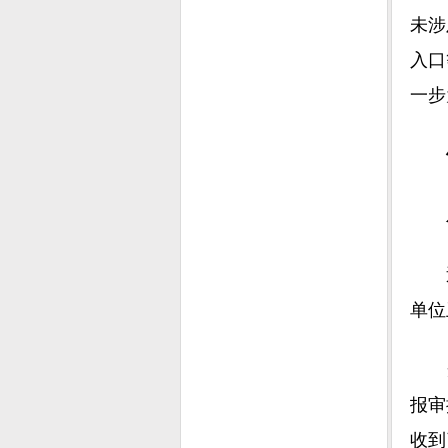
未涉
入口
一步
从
近日
单位
当天
报审
收到