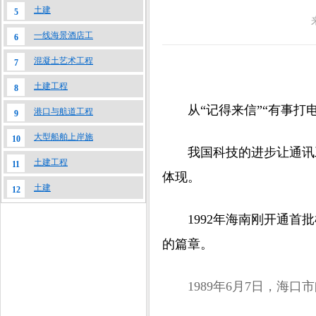
土建
5
一线海景酒店工
6
混凝土艺术工程
7
土建工程
8
从“记得来信”“有事打电话
港口与航道工程
9
大型船舶上岸施
10
我国科技的进步让通讯工
土建工程
11
体现。
土建
12
1992年海南刚开通首批
的篇章。
1989年6月7日，海