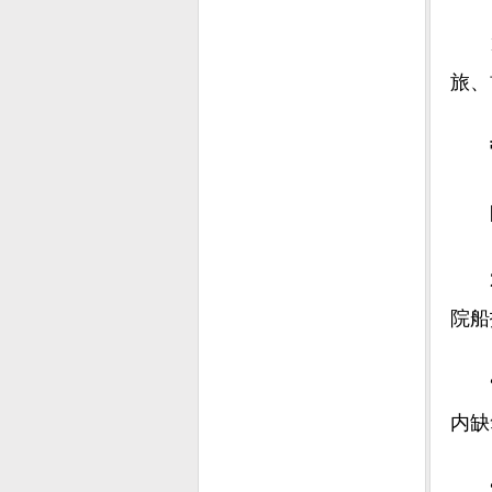
11
旅、
带有
医
20
院船
“快
内缺
“和