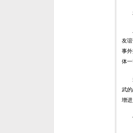
舷号
入列
友谊
事外
体一
这是
武的
增进
“和