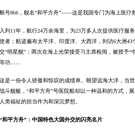
866，舰名“和平方舟”——这是我国专门为海上医疗
11年，航行24万余海里，为23万多人次提供医疗服
使者；航迹遍布太平洋、印度洋、大西洋，到访6大洲43
交“明星舰”；两次在海上光荣接受习主席检阅，被授予“
等功……
一份令人骄傲和惊叹的成绩单。眺望远海大洋，当世
战斗舰艇，“和平方舟”号医院船却以一种温和的方式，
人类福祉的担当作为和深沉梦想。
平方舟”：中国特色大国外交的闪亮名片