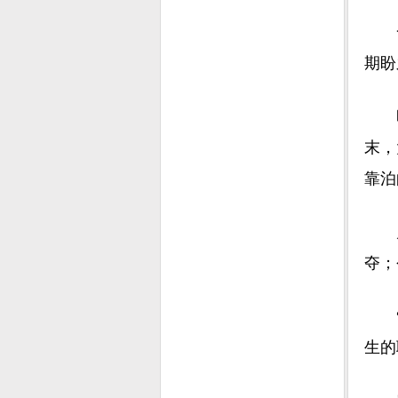
一声
期盼
时任
末，
靠泊
几个
夺；
“中
生的