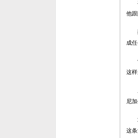
在“
他跟
翻看
成任
“她
这样
从事
尼加
20
这条