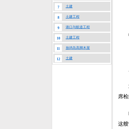
土建
7
土建工程
8
港口与航道工程
9
■中
土建工程
10
放鸡岛高脚木屋
11
土建
12
风
20
席检
时光
这艘