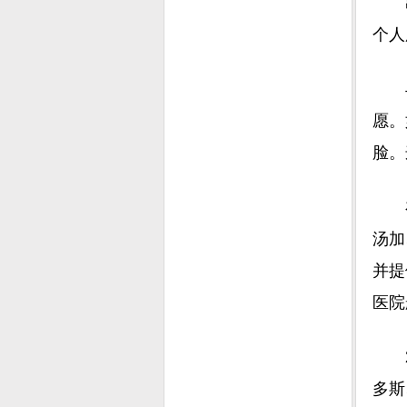
出院
个人
与医
愿。
脸。
在到
汤加
并提
医院
20
多斯