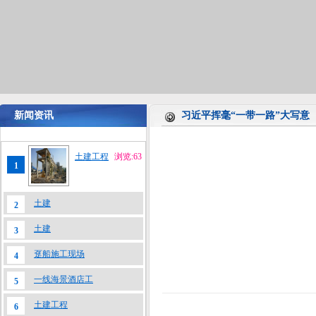
新闻资讯
习近平挥毫“一带一路”大写意
土建工程
浏览:63
1
土建
2
土建
3
趸船施工现场
4
一线海景酒店工
5
土建工程
6