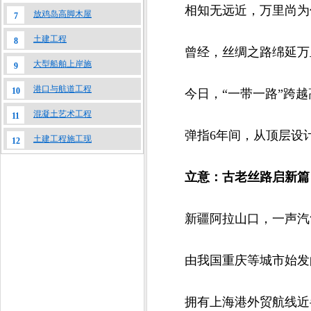
相知无远近，万里尚为
放鸡岛高脚木屋
7
土建工程
8
曾经，丝绸之路绵延万里，
大型船舶上岸施
9
港口与航道工程
10
今日，“一带一路”跨越
混凝土艺术工程
11
弹指6年间，从顶层设计到
土建工程施工现
12
立意：古老丝路启新篇
新疆阿拉山口，一声汽笛
由我国重庆等城市始发的
拥有上海港外贸航线近半吞