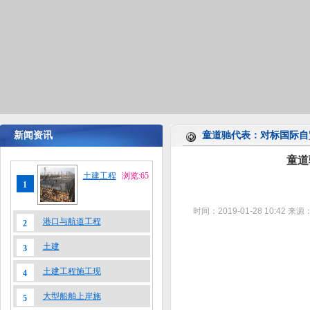
新闻资讯
童道驰代表：对标国际自
童道
土建工程
浏览:65
1
时间：2019-01-28 10:42
来源
港口与航道工程
2
土建
3
土建工程施工现
4
大型船舶上岸施
5