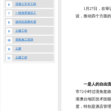
混凝土艺术工程
6
1月27日，在审
一线海景酒店工
7
设，推动四个方面
放鸡岛高脚木屋
8
土建工程
9
趸船施工现场
10
土建
11
土建工程
12
一是人的自由
市72小时过境免签
港澳台地区技术技能
度，特别是酒店管