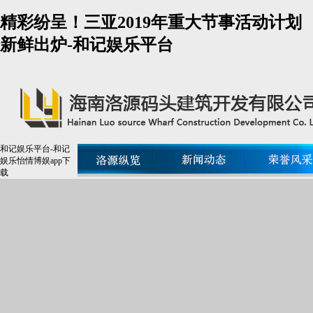
精彩纷呈！三亚2019年重大节事活动计划
新鲜出炉-和记娱乐平台
和记娱乐平台-和记
娱乐怡情博娱app下
载