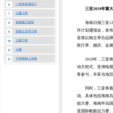
一线海景酒店工
6
三亚2019年重
土建工程
7
趸船施工现场
海南日报三亚12月4
8
作计划通报会，发布
混凝土艺术工程
9
亚将以独立举办品
土建工程
10
医疗养、婚庆、会
土建
11
大型船舶上岸施
2019年，三亚将
12
动方程式、亚洲电
客参与，丰富当地
同时，三亚将着力
动。具体包括海南岛
姐大赛、海南环岛国
亚国际帆船拉力赛