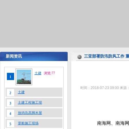
新闻资讯
三亚部署防汛防风工作 
土建
浏览:77
1
时间：2018-07-23 09:00
来源
土建
2
土建工程施工现
3
放鸡岛高脚木屋
4
南海网、南海网客户
趸船施工现场
5