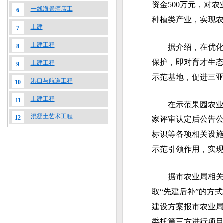
资金500万元，对
一线海景酒店工
6
种植类产业，实现
土建
7
土建工程
8
据介绍，在优化热
保护，即对育才生
土建工程
9
示范基地，促进三
港口与航道工程
10
土建工程
11
在示范果园农业设施
混凝土艺术工程
12
家评审认定后公告
标识等各项相关设
示范引领作用，实
据市农业局相关负
取“先建后补”的方
建设方案报市农业
委托第三方进行项目