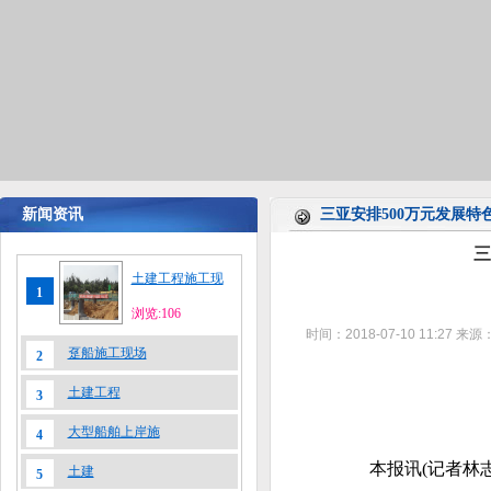
新闻资讯
三亚安排500万元发展特
三
土建工程施工现
1
浏览:106
时间：2018-07-10 11:27
来源
趸船施工现场
2
土建工程
3
大型船舶上岸施
4
本报讯(记者林志猛
土建
5