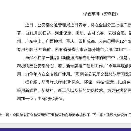
绿色车牌（资料图）
近日，公安部交通管理局近日表示，将在全国分三批推广新
署，自11月20日起，河北保定、廊坊、吉林长春、安徽合肥、
州、广东中山、广西柳州、重庆、四川成都、云南昆明等12个
专用号牌;今年底前，所有省份省会市及部分地市启用;2018年
虽然不在第一批启用新能源汽车专用号牌的城市中，但是，
积极响应公安部号召，着手新号牌推广使用工作。“今年年底前
用，力争年内在全省推广使用。”海南省公安厅交警总队新闻发
据介绍，新号牌式样体现“绿色、环保、科技”寓意，以绿色
采用新式样、新材料、新工艺以及新的防伪技术。为更好满足
增加一位，由5位升为6位。
上一篇：
全国跨省联合检查组到三亚检查秋冬旅游市场秩序
下一篇：
建设文体设施 三