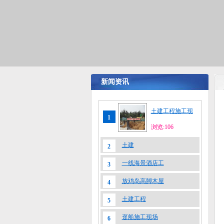
新闻资讯
土建工程施工现
1
浏览:106
土建
2
一线海景酒店工
3
放鸡岛高脚木屋
4
土建工程
5
趸船施工现场
6