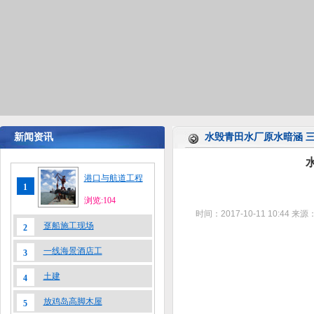
新闻资讯
水毁青田水厂原水暗涵 
港口与航道工程
1
浏览:104
时间：2017-10-11 10:44
来源
趸船施工现场
2
一线海景酒店工
3
土建
4
目
放鸡岛高脚木屋
5