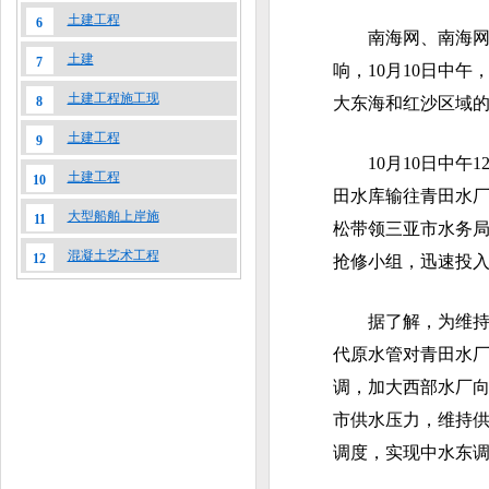
土建工程
6
南海网、南海网客户
土建
7
响，10月10日中
土建工程施工现
8
大东海和红沙区域
土建工程
9
10月10日中午1
土建工程
10
田水库输往青田水
大型船舶上岸施
11
松带领三亚市水务
混凝土艺术工程
12
抢修小组，迅速投
据了解，为维持青
代原水管对青田水
调，加大西部水厂
市供水压力，维持供
调度，实现中水东