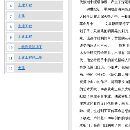
代浪潮中缓缓伸展，产生了深远
土建工程
6
20世纪初，军阀攻占海南岛后
土建
7
人民生活在水深火热之中。一批
革命斗争。 文昌籍画家符罗飞
土建工程
8
刽子手，只画几把明晃晃的刺刀
土建工程
9
水。该画作结构简单，背景阴沉
遭受的压迫和不公。 符罗飞早年
一线海景酒店工
10
术大学研究院绘画系，出版有《
土建工程施工现
11
代，他坚持用手中的画笔描绘人
符罗飞用旧日历、小纸片、包装
土建
12
画。他的《号召》《反饥饿大游
视觉冲击力的作品，是画家投向
的艺术天赋，16岁就考进燕京大
献给了琼崖革命事业。他紧密配合
崖东北区政府设计代用券，画面
融功能，也起到了宣传革命思想
了极致。卢鸿基1938年创作的
木板门，是家门口的母子俩；远