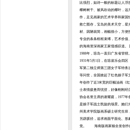
比强烈，如诗一般的标题让人浮
椰树树干、被风吹动的椰叶，远
作，足见画家的艺术学养和家国
救亡图存，宝岛的美术天空，星
材、因陋就简，画幅很小，方便
专业的条条框框束缚，艺术价值
的海南资深画家王家儒感叹道。 国
1988年，琼岛一直归广东省
1931年5月1日，在琼崖乐会
军第二独立师第三团女子军特务连
等问世，全国掀起了红色娘子军
年创作了近3米宽的巨幅油画《
士表情疲惫而忧愤，好像刚刚经
协会名誉主席的谢耀庭，1977
是娘子军战士凯旋的场景。她们
州美术学院版画系硕士研究生班
另辟蹊径，追求画面平面化、形
觉。 海南版画家杨全发创作的