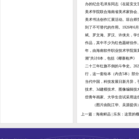
办的纪念毛泽东同志《在延安文
美术学院联合海南省美术家协会、
美术书法创作汇展活动。琼台师
到了不可替代的作用。1926年
斌、罗文淹、罗汉、许侠夫，学
作品，其中不少为红色题材佳作。
年，由海南软件职业技术学院策
潮”共计8本，包括《椰寨枪声
二十三年红旗不倒的斗争史。20
行，这一套绘本（内含5本）部
当代中国，科技发展日新月异，
技术、3d建模技术、图像编辑技
些青年画家、大学生尝试采用这
（图片由阮江华、吴源提供） 
上一篇：
海南鲜品 | 乐东：这里的