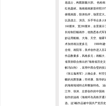
老战士，构图新颖大胆。 色粉
红色题材。海南籍画家曾祥熙19
俯视画面，惊涛拍岸，场景宏大
以及战士、演员、乐手等众多人
160厘米、宽280厘米，全景
长绘制巨幅画作，他熟悉各式军
妙运用船舶、大海、天空、烟雾
术加持画法更多元 1988年
念馆、画院等，美术创作进入百
作品数量多，风格多元；画幅大
省美协联合推出的“海南省历史
帜冯白驹》，采用中西合璧的技
《张云逸将军》人物众多、时空
幄的光辉形象；符祥康、陈华的
的海南地域特点和黎族特色。 油
江华、张涛、左群创作的中国画
创作的油画《海南环岛高铁开通
选。这5幅作品被中国共产党历