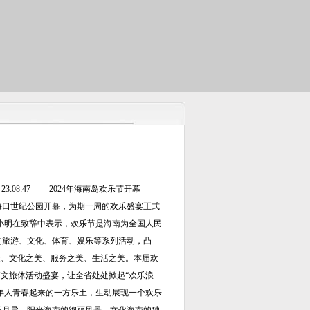
6 23:08:47 2024年海南岛欢乐节开幕
在海口世纪公园开幕，为期一周的欢乐盛宴正式
小明在致辞中表示，欢乐节是海南为全国人民
的旅游、文化、体育、娱乐等系列活动，凸
美、文化之美、服务之美、生活之美。本届欢
南文旅体活动盛宴，让全省处处掀起“欢乐浪
老年人青春起来的一方乐土，生动展现一个欢乐