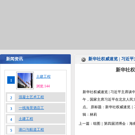
新闻资讯
新华社权威速览 | 习
新华社权
土建工程
1
浏览:144
新华社权威速览 | 习近平主席谈中密
混凝土艺术工程
2
午，国家主席习近平在北京人民
点。 原标题：新华社权威速览｜
一线海景酒店工
3
辑：林莉
土建工程
4
上一篇：
组图｜第四届消博会：海
港口与航道工程
5