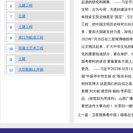
起源的研究和阐释。 ——习近平
土建工程
6
文明，古为今用，为更好建设中华
土建
7
有很多宝贵文物甚至“国宝”，
工程，把中国文明历史研究引向深
土建工程
8
务，要加大国家支持力度，加强
港口与航道工程
9
2023年7月26日在三星堆博
让文物活起来，扩大中华文化的影
混凝土艺术工程
10
化的重要组成部分，要在保护、传
土建
11
园考察时的讲话 要集聚各方面人
更亮。 ——习近平2023年10
大型船舶上岸施
12
掘”中探寻中华文脉 在“取长补短
明何其博大 这是我们的自信之基、力
新耀 刘大彬 谢昰炜 杨灿 李莉芸
品 （按笔划为序排列） 山西广播
要把这件大事办好！ 分享到一键
上一篇：
卫星视角看中国｜循着总书