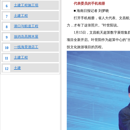
代表委员的手机相册
土建工程施工现
6
■ 海南日报记者 刘梦晓
土建工程
7
打开手机相册，省人大代表、文昌航天
力，才有了这张照片。”叶世阳说。
港口与航道工程
8
1月15日，文昌航天超算数字展馆集
放鸡岛高脚木屋
9
项目全新开启。叶世阳作为超算中心的“
技文化旅游项目的历程。
一线海景酒店工
10
土建工程
11
土建
12