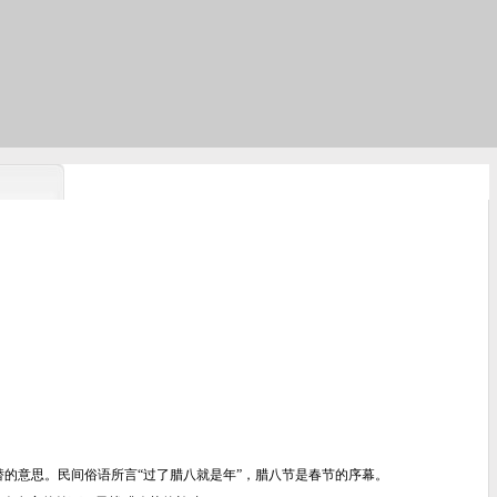
交替的意思。民间俗语所言“过了腊八就是年”，腊八节是春节的序幕。