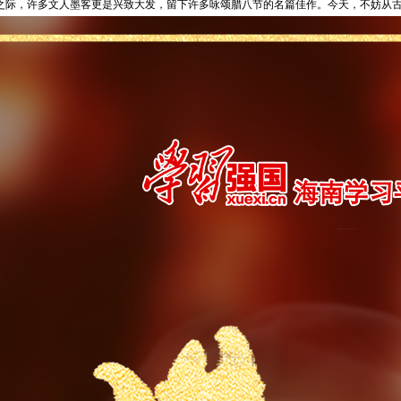
之际，许多文人墨客更是兴致大发，留下许多咏颂腊八节的名篇佳作。今天，不妨从