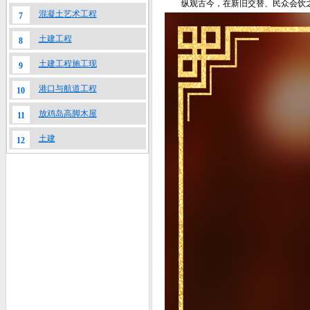
纵观古今，在新旧交替、民众会饮
混凝土艺术工程
7
土建工程
8
土建工程施工现
9
港口与航道工程
10
放鸡岛高脚木屋
11
土建
12