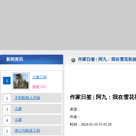
新闻资讯
作家日签 | 阿九：我在雪花
土建工程
1
浏览:151
作家日签 | 阿九：我在雪
大型船舶上岸施
2
土建
来源：
3
作者：
土建
4
时间：2024-01-10 15:41:28
港口与航道工程
5