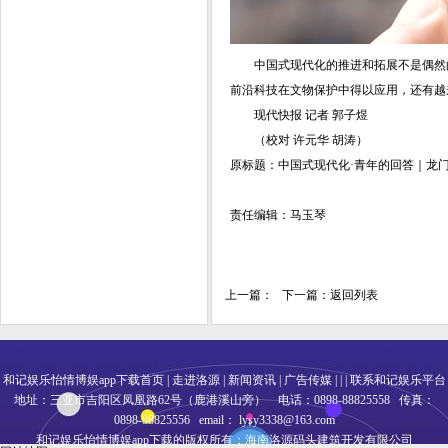
中国式现代化的推进和拓展不是偶然的，
前沿科技在文物保护中得以应用，还有越
现代快报 记者 郭子煜
（校对 许元华 胡涛）
原标题：中国式现代化·青年的回答｜龙
责任编辑：马玉琴
上一篇： 下一篇：
返回列表
和记娱乐怡情博娱app下载首页
|
走进洛源
|
新闻资讯
|
广告传媒
| | |
联系和记娱乐平台
地址：三亚市吉阳区凤凰路62号（鹿港溪山旁） 电话：0898-88825558 传真：
0898-88825556 email：
lysy3338@163.com
和记娱乐怡情博娱app下载的版权所有：海南洛源码头建筑开发有限公司