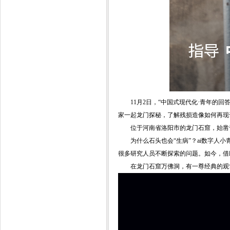
11月2日，“中国式现代化·青年的回
家一起龙门探秘，了解残损造像如何再现
位于河南省洛阳市的龙门石窟，始凿于北
为什么石头也会“生病”？ai数字人小
很多研究人员不断探索的问题。如今，借
在龙门石窟万佛洞，有一尊经典的观世