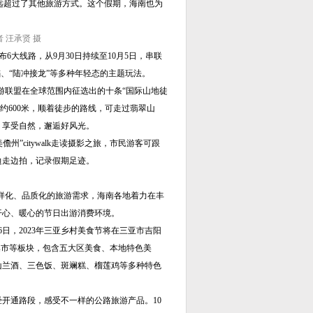
k，远远超过了其他旅游方式。这个假期，海南也为
 汪承贤 摄
布6大线路，从9月30日持续至10月5日，串联
蹈、“陆冲接龙”等多种年轻态的主题玩法。
旅游联盟在全球范围内征选出的十条“国际山地徒
高度约600米，顺着徒步的路线，可走过翡翠山
，享受自然，邂逅好风光。
儋州”citywalk走读摄影之旅，市民游客可跟
边走边拍，记录假期足迹。
众多样化、品质化的旅游需求，海南各地着力在丰
开心、暖心的节日出游消费环境。
6日，2023年三亚乡村美食节将在三亚市吉阳
集市等板块，包含五大区美食、本地特色美
山兰酒、三色饭、斑斓糕、榴莲鸡等多种特色
开通路段，感受不一样的公路旅游产品。10