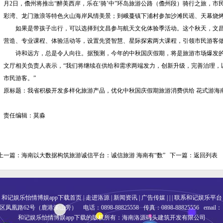
月2日，儋州将推出“醉美西岸，乐在‘骑’中”环岛旅游公路（儋州段）骑行之旅，市
彩湾、龙门激浪等特色火山海岸风情美景；到峨蔓镇下浦村参加沙滩民谣、天幕烧
如果是带孩子出行，可以选择到文昌参与航天文化体验季活动。这个秋天，文昌围
营造、专业课程、体验活动等，设置先贤智慧、星际探索两大课程，引领市民游客
诗和远方，总是令人向往。据预测，今年的中秋国庆假期，将是旅游市场爆发
文厅相关负责人表示，“我们将继续在供给和需求两端发力，创新升级，完善治理，
市民游客。”
原标题：我省积极开发多样化旅游产品，优化中秋国庆假期旅游消费供给 花式游海南
责任编辑：莫淼
上一篇：
海南以大数据构筑旅游诚信平台：诚信旅游 海南有“数”
下一篇：
返回列表
和记娱乐怡情博娱app下载首页
|
走进洛源
|
新闻资讯
|
广告传媒
| | |
联系和记娱乐平台
路62号（鹿港溪山旁） 电话：0898-88825558 传真：0898-88825556 email
和记娱乐怡情博娱app下载的版权所有：海南洛源码头建筑开发有限公司