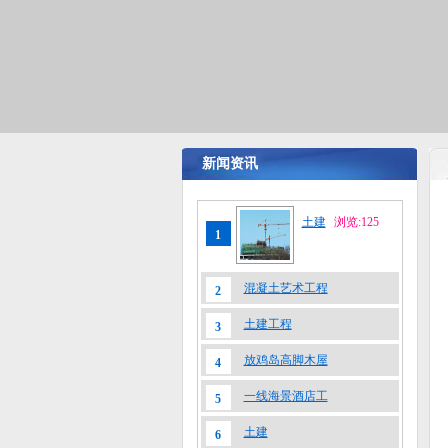
新闻资讯
土建
浏览:125
1
混凝土艺术工程
2
土建工程
3
放鸡岛高脚木屋
4
一线海景酒店工
5
土建
6