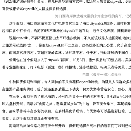
《2023旅游调研报告》显示，在几种新型旅游方式中，82%的人想尝试citywal
喜爱或想尝试citywalk的人群提供多样选择。
海口西海岸停放着大量的来海南游玩的房车。记者
这个假期，海口市旅游和文化广电体育局策划了海口citywalk2.0线路，届时将发
起海口多个打卡点，给游客6天不重样的citywalk主题互动，包含文化表演、随机舞
说起citywalk，不得不提五指山太平环徒步线路，不久前该线路入选国际山地
步旅游示范线路”之一，是假期citywalk的不二之选。这条线路长约25公里，爬升
庄、南国夏宫度假村，穿越阿陀岭森林，途经新平村、什干村，抵达环线的中间点
儋州也在这个假期加入了citywalk“群聊”。10月3日，儋州将启动“浪漫古郡，美美
着专业摄影家们，打卡电影《孤注一掷》拍摄地，漫步植物园、松涛天湖等美景，
电影《孤注一掷》取景地
中秋国庆假期到海南，令人期待的不只有花样citywalk路线。为满足人民群
富旅游产品服务供给，提升旅游服务质量上下功夫，努力为游客营造安心、舒心、
在三亚，假期里除了椰风海韵，还可以尝尝不一样的乡村美食。9月29日至10月
区六盘村开展，活动以“食源之旅，邂逅鹿城乡味”为主题，设置美食集市、车尾箱
食、趣味手作等丰富多彩的项目。在乡村美食节现场，市民游客可以品尝彩虹粽、
美食，让这个假期过得真正有滋有味。
海南环岛旅游公路尽管还没全线开通，但假期选择自驾出行的游客们可以到已经