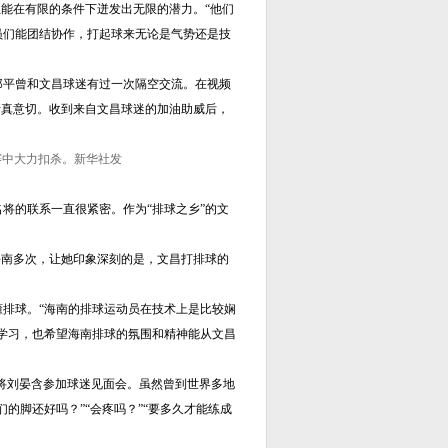
能在有限的条件下迸发出无限的潜力。“他们
员们能团结协作，打起球来无论是气势还是技
郎平曾和文昌球迷有过一次隔空交流。在视频
情真意切。收到来自文昌球迷的加油助威后，
赛中大力扣杀。新华社发
的联系一直很紧密。作为“排球之乡”的文
南多次，让她印象深刻的是，文昌打排球的
排球。“海南的排球运动员在技术上是比较娴
学习，也希望海南排球的氛围和精神能从文昌
将刘晏含参加球迷见面会。虽然曾到世界多地
的脚还好吗？”“会疼吗？”“要多久才能练成