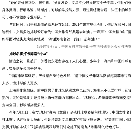
“她的评价很到位、很中肯。”吴多发说，文昌不少球员确实个子不高，但他们总
身体灵活，行动迅速，球感好，对球的掌控能力强。通过训练磨合后，队伍中的球
巧，都不输很多专业球队。”
与此同时，郎平和海南的联系还在延续。2021年东京奥运会时，借助互联网，
连线中，文昌多地排球爱好者为中国女排备战奥运会加油，一声声“中国女排加油”
郎平面对镜头充满笑意地说：“谢谢海南老铁，我们一起加油！”
1984年8月7日，中国女排主攻手郎平在洛杉矶奥运会女排决
排球名将打卡海南“村va”
情谊之花一旦盛开，芳香便永远留存在了人们心里。多年来，海南和中国排球名将
昌，曾受到多位国手好评。
“海南排球基础好，应根据自身特色发展。”前中国女子排球队队员赵蕊蕊来过海
人多，懂排球的人更多。
上海男排主教练、前中国男子排球队队员沈琼也认为，海南人不仅爱排球，还懂
熟的，无论是弹跳力还是场上协作等能力都很出众。”沈琼说，希望能常来海南交流
走向全国，影响感染更多人。
今年7月21日，在“九九杯”海南（文昌）乡镇排球联赛铺前站现场，中国女排名
打比赛，见过很多大场面，但她还是对文昌排球的打法很感兴趣。“特别想问问，你们
光脚打球的本领？”刘晏含现场和球迷们讨论起了海南九人制排球的特色打法。