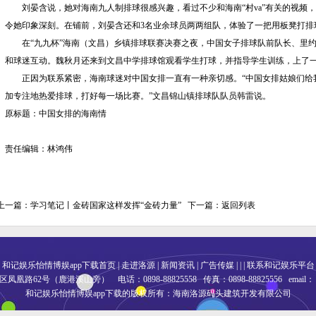
刘晏含说，她对海南九人制排球很感兴趣，看过不少和海南“村va”有关的视频
令她印象深刻。在铺前，刘晏含还和3名业余球员两两组队，体验了一把用板凳打排
在“九九杯”海南（文昌）乡镇排球联赛决赛之夜，中国女子排球队前队长、里约
和球迷互动。魏秋月还来到文昌中学排球馆观看学生打球，并指导学生训练，上了
正因为联系紧密，海南球迷对中国女排一直有一种亲切感。“中国女排姑娘们给
加专注地热爱排球，打好每一场比赛。”文昌锦山镇排球队队员韩雷说。
原标题：中国女排的海南情
责任编辑：林鸿伟
上一篇：
学习笔记丨金砖国家这样发挥“金砖力量”
下一篇：
返回列表
和记娱乐怡情博娱app下载首页
|
走进洛源
|
新闻资讯
|
广告传媒
| | |
联系和记娱乐平台
路62号（鹿港溪山旁） 电话：0898-88825558 传真：0898-88825556 email
和记娱乐怡情博娱app下载的版权所有：海南洛源码头建筑开发有限公司