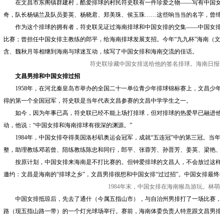
在文昌市东阁镇群建村，酷爱排球的村民符史联有一件珍爱之物——写有中国女
奇，队长杨锡兰及队员姜英、杨晓君、郑美珠、侯玉珠……这些响当当的名字，曾
作为这个排球的拥有者，符史联见证过海南排球和中国女排的交集——中国女排
比赛；曾担任中国女排主教练的郎平，给海南排球发展支招。今年“九九杯”海南（
含、魏秋月等相继到海南与球迷互动，续写了中国女排和海南交流的佳话。
符史联珍藏中国女排送给他的签名排球。海南日报记
文昌男排和中国女排过招
1958年，在河北秦皇岛市举办的全国二十一单位青少年排球锦标赛上，文昌少
得的第一个全国冠军，符史联是当年代表文昌参赛的文昌中学学生之一。
如今，因为年事已高，符史联已经不能上场打排球，但对排球的热爱早已融进他
动，他说：“中国女排和海南排球有很深的渊源。”
1984年，中国女排夺得美国洛杉矶奥运会冠军，成就“五连冠”中的第三冠。当
整，助理教练邓若曾、陪练教练陈忠和同行，郎平、张蓉芳、孙晋芳、姜英、梁艳
按原计划，中国女排来海南是不打比赛的。但钟爱排球的文昌人，不会放过这样
邀约：文昌是海南的“排球之乡”，文昌男排很想和中国女排“过过招”。中国女排最
1984年末，中国女排在海南猴岛游玩。林萌
中国女排抵琼后，先去了通什（今属五指山市），与自治州男排打了一场比赛，
路（现五指山路一带）的一个灯光球场举行。赛前，海南体委负责人特意跟文昌男排