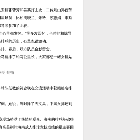
安排张蓉芳和姜英打主攻，二传则由孙晋芳
明星球员，比如周晓兰、朱玲、苏惠娟、李延
陈导等参加了比赛。
心里都发怵。”吴多发回忆，当时他和陈导
昌排球的历史，心里也很激动。
排。赛后，双方队员合影留念。
马路排了约两公里长，大家都想一睹女排姑
庆明 翻拍
排球队任教的符史联在交流活动中获赠签名排
深刻。她说，当时除了去文昌，中国女排还到
赛现场挤满了热情的观众。海南的排球基础很
身高是制约海南成人排球竞技成绩的最主要因