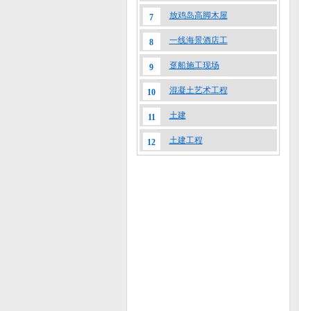
放鸡岛高脚木屋
7
一线海景酒店工
8
趸船施工现场
9
混凝土艺术工程
10
土建
11
土建工程
12