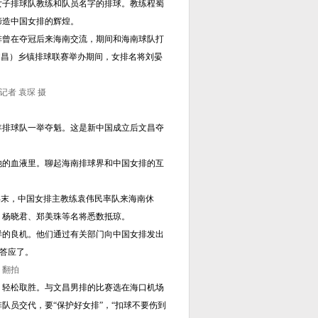
子排球队教练和队员名字的排球。教练程蜀
缔造中国女排的辉煌。
曾在夺冠后来海南交流，期间和海南球队打
文昌）乡镇排球联赛举办期间，女排名将刘晏
者 袁琛 摄
年排球队一举夺魁。这是新中国成立后文昌夺
的血液里。聊起海南排球界和中国女排的互
年末，中国女排主教练袁伟民率队来海南休
、杨晓君、郑美珠等名将悉数抵琼。
的良机。他们通过有关部门向中国女排发出
终答应了。
 翻拍
轻松取胜。与文昌男排的比赛选在海口机场
队员交代，要“保护好女排”，“扣球不要伤到