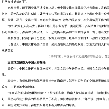
拦网女排姑娘的手”。
比赛当天，郎平因身体不适没有上场，但中国女排出场阵容仍相当豪华，袁伟民
担纲，梁艳和杨晓君打副攻，处于接应位置的是郑美珠。替补席上坐着的也是一众
军、殷勤、巫丹。文昌方面，当时在文昌体校任教练的吴多发、在文昌体委工作的
“女排姑娘们人高马大，再加上她们是职业选手、奥运冠军，说实话刚上场时我们
都是30岁出头，参赛时心里没底，但一想到能有机会和中国女排较量一番，创造文
吴多发说，比赛打得十分激烈，双方互有攻防，最终中国女排3：2战胜了文昌男
比赛当天，中国女排还去了文昌，受到当地民众的热烈欢迎。欢迎女排的人群沿
娘的英姿。
1984年末，中国女排和文昌男排赛后合影。苏
文昌球迷隔空为中国女排加油
1987年，中国女排再次集体来海南，并到文昌中学进行交流。当时在文昌中学
球。
2011年，有媒体记者和郎平聊起当年的海南行，郎平对27年前的交流场景印象
琼海、三亚等地参加活动。
“海南浓烈的排球氛围给我留下了很深的印象。海南人特别喜欢排球，当时的比
好，虽然与我们打比赛的男排队员个子不高，但技术都很精湛。”郎平说。她坦言，
素，要提高竞技成绩，得挖掘培养更多有足够身高的球员。