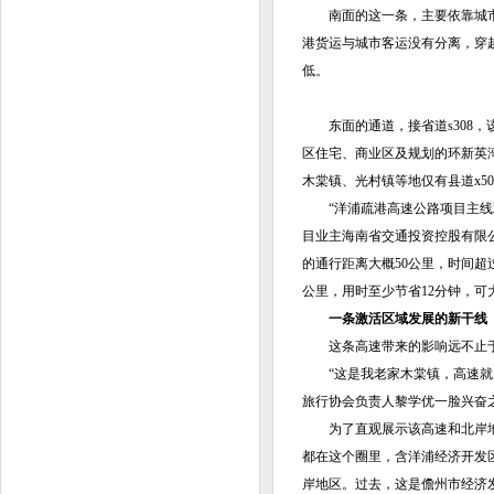
南面的这一条，主要依靠城市快
港货运与城市客运没有分离，穿
低。
东面的通道，接省道s308，该
区住宅、商业区及规划的环新英湾
木棠镇、光村镇等地仅有县道x5
“洋浦疏港高速公路项目主线双向
目业主海南省交通投资控股有限
的通行距离大概50公里，时间超
公里，用时至少节省12分钟，可
一条激活区域发展的新干线
这条高速带来的影响远不止于
“这是我老家木棠镇，高速就从
旅行协会负责人黎学优一脸兴奋
为了直观展示该高速和北岸地区
都在这个圈里，含洋浦经济开发
岸地区。过去，这是儋州市经济