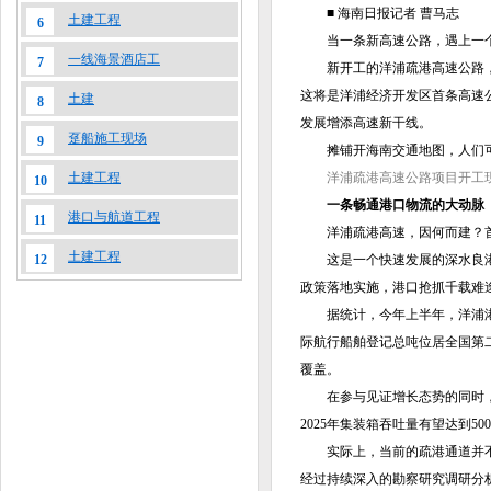
■ 海南日报记者 曹马志
土建工程
6
当一条新高速公路，遇上一个
一线海景酒店工
7
新开工的洋浦疏港高速公路，一
这将是洋浦经济开发区首条高速
土建
8
发展增添高速新干线。
趸船施工现场
9
摊铺开海南交通地图，人们可
洋浦疏港高速公路项目开工现
土建工程
10
一条畅通港口物流的大动脉
港口与航道工程
11
洋浦疏港高速，因何而建？首
土建工程
这是一个快速发展的深水良港。
12
政策落地实施，港口抢抓千载难
据统计，今年上半年，洋浦港航指
际航行船舶登记总吨位居全国第
覆盖。
在参与见证增长态势的同时，洋
2025年集装箱吞吐量有望达到
实际上，当前的疏港通道并不能
经过持续深入的勘察研究调研分