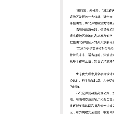
“要想富，先修路。”因工作关
该地区发展的一大短板。近年来
路儋州段，将北岸地区沿海地区
临海的旅游公路，倡导慢游理念，
通北岸地区腹地的高标准高速路
把儋州北岸地区从对外开放的落
“互通立交是高速辐射带动沿线
持着眼未来、适当超前，洋浦疏
镇每个都有互通，实现了洋浦港
生态优先理念贯穿项目设计全过
心设计、科学论证比选。为保护
的影响。
不只是洋浦疏港高速公路。放眼
能。海南省交通运输厅相关负责
质环新英湾路网和提高儋州洋浦之
元，着力构建安全便捷、畅通高效