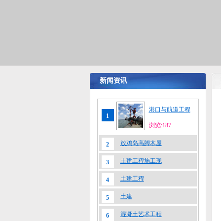
新闻资讯
港口与航道工程
1
浏览:187
放鸡岛高脚木屋
2
土建工程施工现
3
土建工程
4
土建
5
混凝土艺术工程
6