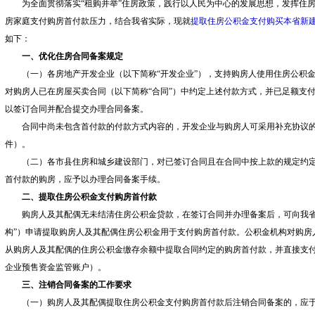
为
全面
贯彻
落实
“租购并举”住房政策，
践行以人民为中心的发展思想，发挥住
房家庭支付购房首付款压力，结合我省实际，现就
提取住房公积金支付购买本省新
如下：
一、优化住房合同备案规定
（一）
各
房地产开发企业（以下简称
“开发企业”），
支持
购房人使用住房公积
对购房人已在
房屋买卖合同（以下简称
“合同”）
中约定上述付款方式，并已足额支
以签订合同并配合提交办理合同备案。
合同中尚未包含首付款的付款方式内容的，开发企业与购房人可采用补充协议
件）。
（二）
各市县
住
房和城乡
建
设部门，
对已签订合同且在合同中按上款的规定约
首付款的购房，应予以办理合同备案手续。
二、提取住房公积金支付购房首付款
购房人及其配偶无未结清住房公积金贷款，在签订合同并办理备案后，可向我
构”）
申请提取购房人及其配偶住房公积金用于支付购房首付款。公积金机构对购房
从
购房人及其配偶的住房公积金缴存余额中
提取合同约定的购房首付款，并直接支
企业预售资金监管账户）。
三、注销合同备案的工作要求
（一）
购房人及其配偶提取住房公积金支付购房首付款后注销合同备案的，
应