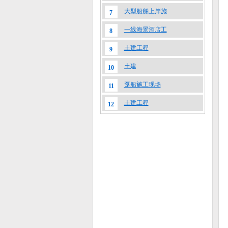
大型船舶上岸施
7
一线海景酒店工
8
土建工程
9
土建
10
趸船施工现场
11
土建工程
12