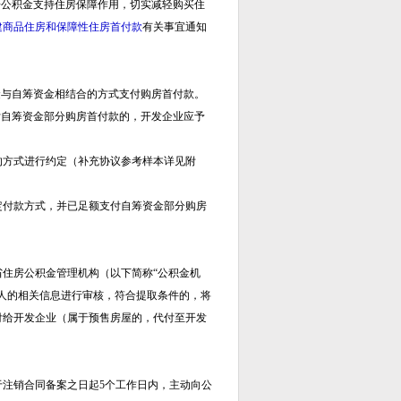
房公积金支持住房保障作用，切实减轻购买住
建商品住房和保障性住房首付款
有关事宜通知
金与自筹资金相结合的方式支付购房
首付款。
付自筹资金部分购房首付款的，开发企业应予
的方式进行约定（补充协议参考样本详见附
定付款方式，并已足额支付自筹资金部分购房
省住房公积金管理机构（以下简称
“公积金机
人的相关信息进行审核，
符合提取条件的，将
付给开发企业（属于预售房屋的，代付至开发
于注销合同备案之日起
5个工作日内，
主动向公