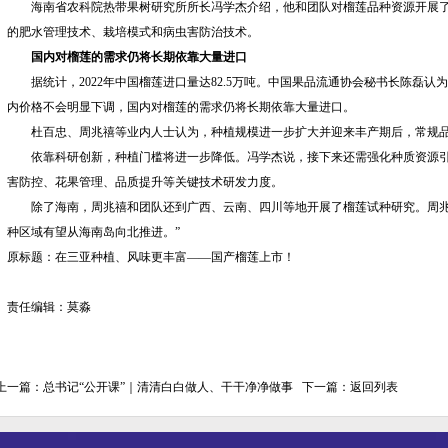
海南省农科院热带果树研究所所长冯学杰介绍，他和团队对榴莲品种资源开展
的肥水管理技术、栽培模式和病虫害防治技术。
国内对榴莲的需求仍将长期依靠大量进口
据统计，2022年中国榴莲进口量达82.5万吨。中国果品流通协会秘书长陈磊
内价格不会明显下调，国内对榴莲的需求仍将长期依靠大量进口。
杜百忠、周兆禧等业内人士认为，种植规模进一步扩大并迎来丰产期后，常规
依靠科研创新，种植门槛将进一步降低。冯学杰说，接下来还需强化种质资源
害防控、花果管理、品质提升等关键技术研发力度。
除了海南，周兆禧和团队还到广西、云南、四川等地开展了榴莲试种研究。周兆
种区域有望从海南岛向北推进。”
原标题：在三亚种植、风味更丰富——国产榴莲上市！
责任编辑：莫淼
上一篇：
总书记“公开课”｜清清白白做人、干干净净做事
下一篇：
返回列表