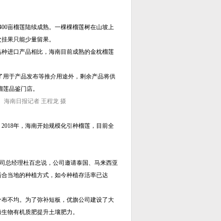
00亩榴莲陆续成熟。一棵棵榴莲树在山坡上
次挂果只能少量留果。
品种进口产品相比，海南目前成熟的金枕榴莲
除了用于产品发布等推介用途外，剩余产品将供
榴莲品鉴门店。
海南日报记者 王程龙 摄
2018年，海南开始规模化引种榴莲，目前全
。
公司总经理杜百忠说，公司邀请泰国、马来西亚
适合当地的种植方式，如今种植存活率已达
分布不均。为了弥补短板，优旗公司建设了大
撒生物有机质肥提升土壤肥力。