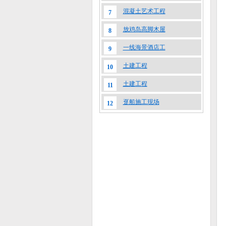
混凝土艺术工程
7
放鸡岛高脚木屋
8
一线海景酒店工
9
土建工程
10
土建工程
11
趸船施工现场
12