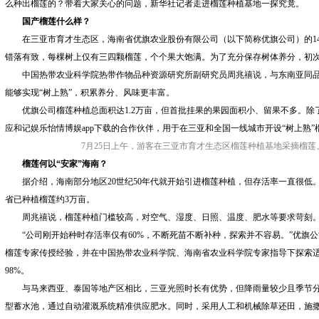
么种出榴莲的？带着大家关心的问题，新华社记者走进榴莲种植基地一探究竟。
国产榴莲什么样？
在三亚市育才生态区，海南省优旗农业股份有限公司（以下简称优旗公司）的14
错落有致，每棵树上仅有三四颗榴莲，个个果大饱满。为了充分保存树体养分，初
中国热带农业科学院热带作物品种资源研究所副研究员周兆禧说，与东南亚同
能够实现“树上熟”，积累养分、风味更丰富。
优旗公司榴莲种植总面积达1.2万亩，但首批挂果的果园面积小、留果不多。
应和记娱乐怡情博娱app下载的合作伙伴，用于在三亚和全国一线城市开设“树上熟”
7月25日上午，游客在三亚市育才生态区榴莲种植基地采摘榴莲。
榴莲何以“安家”海南？
据介绍，海南部分地区20世纪50年代就开始引进榴莲种植，但存活率一直很低。
省已种植榴莲约3万亩。
周兆禧说，榴莲种植门槛较高，对空气、湿度、日照、温度、肥水等要求苛刻
“公司刚开始种时存活率仅有60%，不断死苗不断补种，探索并不容易。”优旗
榴莲专家传授经验，并在中国热带农业科学院、海南省农业科学院专家指导下探索
98%。
与马来西亚、泰国等地产区相比，三亚光照时长有优势，但降雨量较少且季节
型蓄水池，通过自动灌溉系统精准供应肥水。同时，采用人工和机械除草还田，施