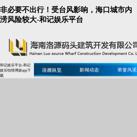
非必要不出行！受台风影响，海口城市内
涝风险较大-和记娱乐平台
和记娱乐平台-和记
娱乐怡情博娱app下
载