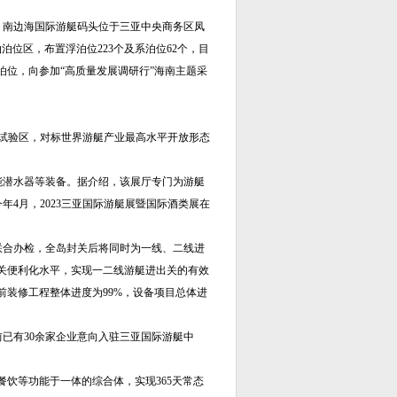
南边海国际游艇码头位于三亚中央商务区凤
泊位区，布置浮泊位223个及系泊位62个，目
泊位，向参加“高质量发展调研行”海南主题采
试验区，对标世界游艇产业最高水平开放形态
潜水器等装备。据介绍，该展厅专门为游艇
4月，2023三亚国际游艇展暨国际酒类展在
。
合办检，全岛封关后将同时为一线、二线进
关便利化水平，实现一二线游艇进出关的有效
前装修工程整体进度为99%，设备项目总体进
有30余家企业意向入驻三亚国际游艇中
饮等功能于一体的综合体，实现365天常态