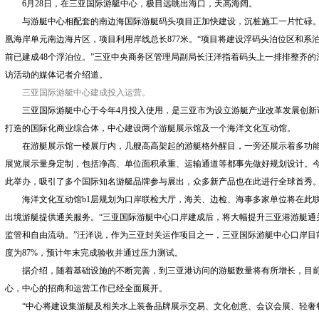
6月28日，在三亚国际游艇中心，极目远眺出海口，天高海阔。
与游艇中心相配套的南边海国际游艇码头项目正加快建设，沉桩施工一片忙碌。
凰海岸单元南边海片区，项目利用岸线总长877米。“项目将建设浮码头泊位区和系泊
前已建成48个浮泊位。”三亚中央商务区管理局副局长汪洋指着码头上一排排整齐的
访活动的媒体记者介绍道。
三亚国际游艇中心建成投入运营。
三亚国际游艇中心于今年4月投入使用，是三亚市为设立游艇产业改革发展创新
打造的国际化商业综合体，中心建设两个游艇展示馆及一个海洋文化互动馆。
在游艇展示馆一楼展厅内，几艘高高架起的游艇格外醒目，一旁还展示着多功能
展览展示量身定制，包括净高、单位面积承重、运输通道等都事先做好规划设计。今年
此举办，吸引了多个国际知名游艇品牌参与展出，众多新产品也在此进行全球首秀
海洋文化互动馆b1层规划为口岸联检大厅，海关、边检、海事多家单位将在此联
出境游艇提供通关服务。“三亚国际游艇中心口岸建成后，将大幅提升三亚港游艇通
监管和自由流动。”汪洋说，作为三亚封关运作项目之一，三亚国际游艇中心口岸目
度为87%，预计年末完成验收并通过压力测试。
据介绍，随着基础设施的不断完善，到三亚港访问的游艇数量将有所增长，目前已
心，中心的招商和运营工作已经全面展开。
“中心将建设集游艇及相关水上装备品牌展示交易、文化创意、会议会展、轻奢餐