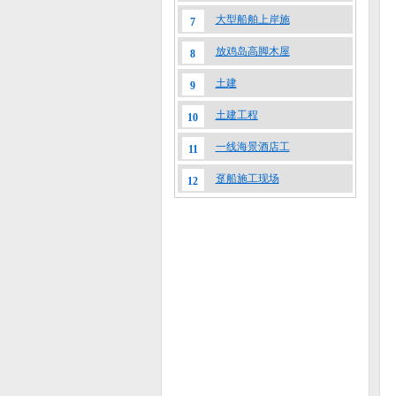
大型船舶上岸施
7
放鸡岛高脚木屋
8
土建
9
土建工程
10
一线海景酒店工
11
趸船施工现场
12