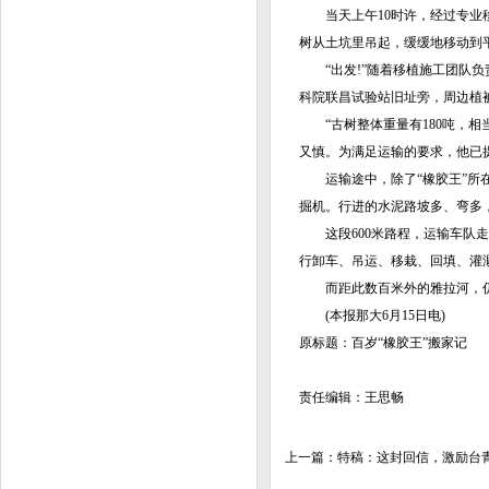
当天上午10时许，经过专业移
树从土坑里吊起，缓缓地移动到
“出发!”随着移植施工团队负责
科院联昌试验站旧址旁，周边植
“古树整体重量有180吨，相当
又慎。为满足运输的要求，他已
运输途中，除了“橡胶王”所在
掘机。行进的水泥路坡多、弯多，
这段600米路程，运输车队走了
行卸车、吊运、移栽、回填、灌溉
而距此数百米外的雅拉河，仍在
(本报那大6月15日电)
原标题：百岁“橡胶王”搬家记
责任编辑：王思畅
上一篇：
特稿：这封回信，激励台