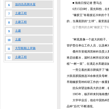
■ 海南日报记者 曹马志
放鸡岛高脚木屋
6
6月15日6时，晨光和煦，在儋
土建工程
7
“橡胶王”有着接近20米的个子
的，当属底部的“土球”，最里
土建工程
8
位于儋州的古树“橡胶王”于6月
土建
9
“树底真像一个超大的粽子。”
土建
10
管护责任单位工作人员，以及树木
大型船舶上岸施
11
儋州市资规局营林科负责人邢锐
土建工程
将启动蓄水，届时古树所在区域
12
植“一树一策”，在满足水库建设
一旁立着的展示牌揭开了“橡胶
大联昌胶园挑选30余株优良母树
早期橡胶育种科研工作的一株重
抬头仰望这株高大的古树，杨
1985年，杨开样来到海南儋
大学毕业后，他在中国热科院工
品种“后代”不断涌现。