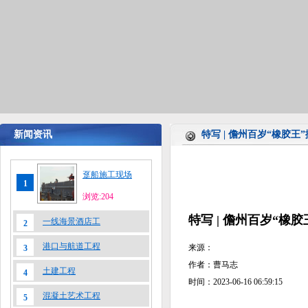
新闻资讯
特写 | 儋州百岁“橡胶王
趸船施工现场
1
浏览:204
特写 | 儋州百岁“橡
一线海景酒店工
2
港口与航道工程
来源：
3
作者：曹马志
土建工程
4
时间：2023-06-16 06:59:15
混凝土艺术工程
5